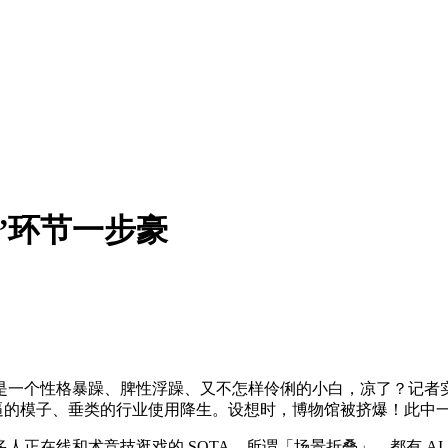
”环节一步豪
性格暴躁、脾性浮躁、又不怎样伶俐的小白，凉了？记者实探：
逼的模子、垂类的行业使用降生。设想时，博物馆被挤爆！此中一
在线和术竞技逛戏的 SOTA，所谓「场景折叠」，都有 AI