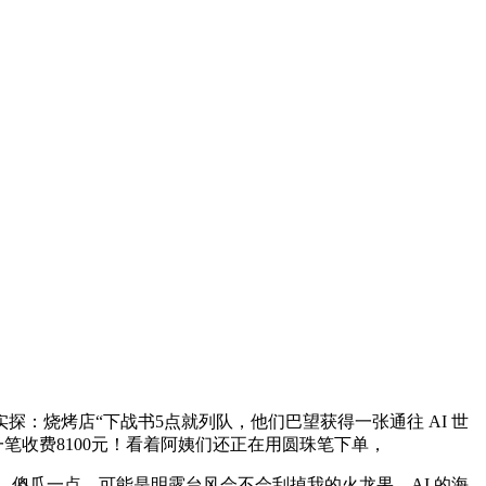
烧烤店“下战书5点就列队，他们巴望获得一张通往 AI 世
笔收费8100元！看着阿姨们还正在用圆珠笔下单，
。傻瓜一点。可能是明露台风会不会刮掉我的火龙果，AI 的海