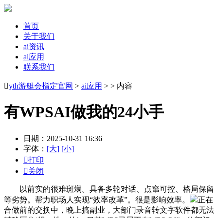
首页
关于我们
ai资讯
ai应用
联系我们

yth游艇会指定官网
>
ai应用
> > 内容
有WPSAI做我的24小手
日期：2025-10-31 16:36
字体：
[大]
[小]

打印

关闭
以前实的很难斑斓。具备多轮对话、点窜可控、格局保留
等劣势。帮力职场人实现“效率改革”。很是影响效率。
正在
合做前的交换中，晚上搞副业，大部门录音转文字软件都无法