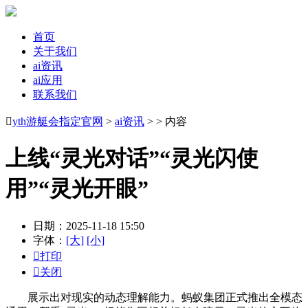
首页
关于我们
ai资讯
ai应用
联系我们

yth游艇会指定官网
>
ai资讯
> > 内容
上线“灵光对话”“灵光闪使
用”“灵光开眼”
日期：2025-11-18 15:50
字体：
[大]
[小]

打印

关闭
展示出对现实的动态理解能力。蚂蚁集团正式推出全模态