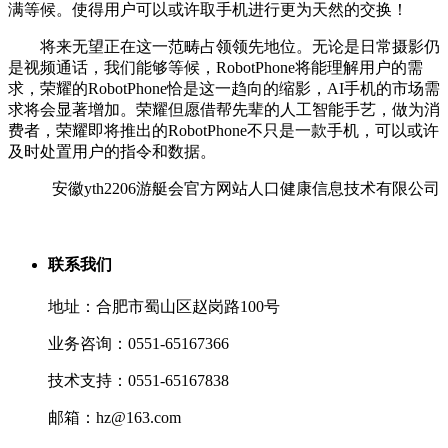
满等候。使得用户可以或许取手机进行更为天然的交换！
将来无望正在这一范畴占领领先地位。无论是日常摄影仍
是视频通话，我们能够等候，RobotPhone将能理解用户的需
求，荣耀的RobotPhone恰是这一趋向的缩影，AI手机的市场需
求将会显著增加。荣耀但愿借帮先辈的人工智能手艺，做为消
费者，荣耀即将推出的RobotPhone不只是一款手机，可以或许
及时处置用户的指令和数据。
安徽yth2206游艇会官方网站人口健康信息技术有限公司
联系我们
地址：合肥市蜀山区赵岗路100号
业务咨询：0551-65167366
技术支持：0551-65167838
邮箱：hz@163.com