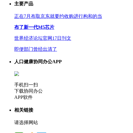
主要产品
正在7月布取京东就要约收购进行构和的当
布了新一代M5芯片
世界经济论坛官网17日刊文
即便部门曾经出清了
人口健康协同办公APP
手机扫一扫
下载协同办公
APP软件
相关链接
请选择网站